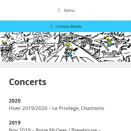
Skip
to
Menu
content
Contact details
Concerts
2020
Hiver 2019/2020 – Le Privilège, Chamonix
2019
Nov 2019 – Rosie McGees / Brewhouse –