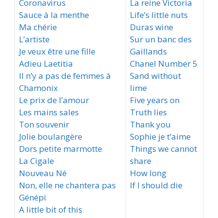
Coronavirus
La reine Victoria
Sauce à la menthe
Life’s little nuts
Ma chérie
Duras wine
L’artiste
Sur un banc des
Je veux être une fille
Gaillands
Adieu Laetitia
Chanel Number 5
Il n’y a pas de femmes à
Sand without
Chamonix
lime
Le prix de l’amour
Five years on
Les mains sales
Truth lies
Ton souvenir
Thank you
Jolie boulangère
Sophie je t’aime
Dors petite marmotte
Things we cannot
La Cigale
share
Nouveau Né
How long
Non, elle ne chantera pas
If I should die
Génépi
A little bit of this