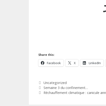
Share this:
Facebook
X
LinkedIn
Categories
Uncategorized
Semaine 3 du confinement…
Réchauffement climatique : canicule an