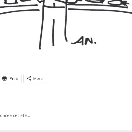
Print
More
noncée cet été…