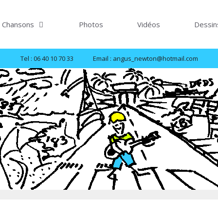
Chansons
Photos
Vidéos
Dessin
Tel : 06 40 10 70 33
Email : angus_newton@hotmail.com