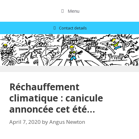
Skip
to
Menu
content
Contact details
Réchauffement
climatique : canicule
annoncée cet été…
April 7, 2020
by
Angus Newton